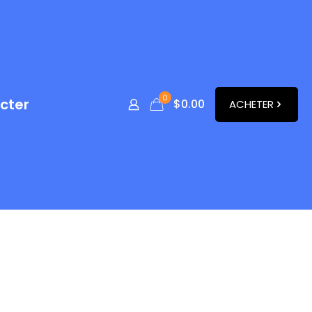
0
cter
$
0.00
ACHETER