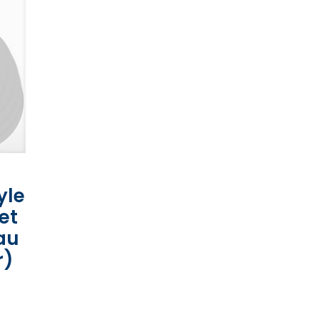
yle
et
 au
r)