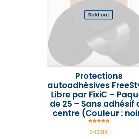
Sold out
Protections
autoadhésives FreeSt
Libre par FixiC – Paqu
de 25 – Sans adhésif
centre (Couleur : noi
Note
$
42.95
5.00
sur 5