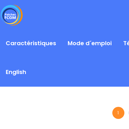
Caractéristiques
Mode d´emploi
T
English
1