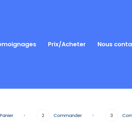
émoignages
Prix/Acheter
Nous conta
Panier
2
Commander
3
Co