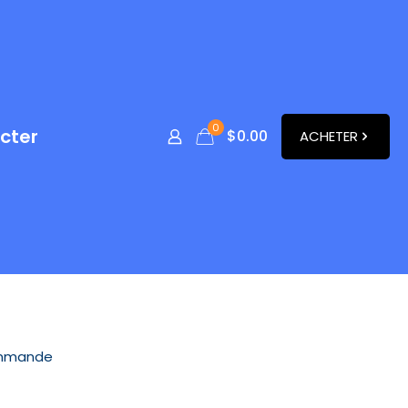
0
cter
$
0.00
ACHETER
mmande